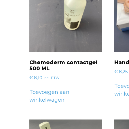
Chemoderm contactgel
Hand
500 ML
€
8,25
€
8,10
Incl. BTW
Toev
Toevoegen aan
wink
winkelwagen