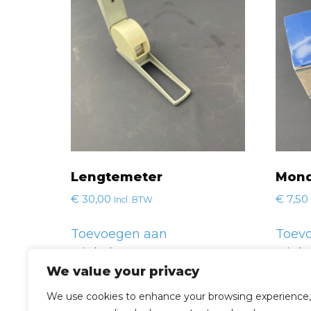
Lengtemeter
Mond
€
30,00
€
7,50
Incl. BTW
Toevoegen aan
Toev
winkelwagen
wink
We value your privacy
We use cookies to enhance your browsing experience,