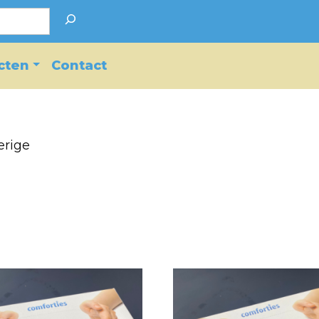
cten
Contact
erige