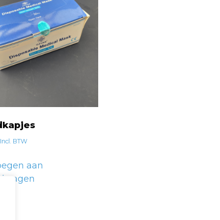
kapjes
Incl. BTW
oegen aan
elwagen