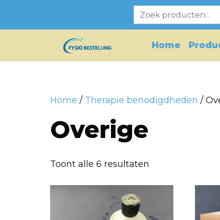
Skip
Zoeken
to
content
Home
Produ
Home
/
Therapie benodigdheden
/ Ov
Overige
Toont alle 6 resultaten