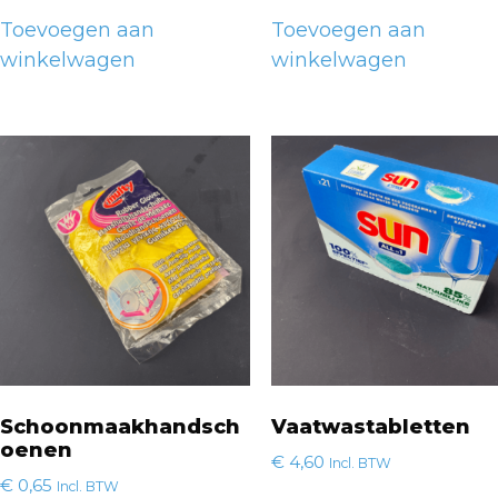
Toevoegen aan
Toevoegen aan
winkelwagen
winkelwagen
Schoonmaakhandsch
Vaatwastabletten
oenen
€
4,60
Incl. BTW
€
0,65
Incl. BTW