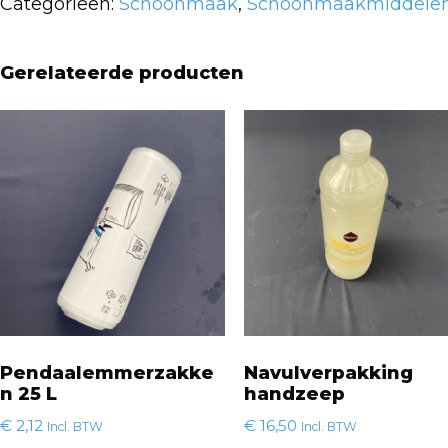
Categorieën:
Schoonmaak
,
Schoonmaakmiddele
aantal
Gerelateerde producten
Pendaalemmerzakke
Navulverpakking
n 25 L
handzeep
€
2,12
€
16,50
Incl. BTW
Incl. BTW