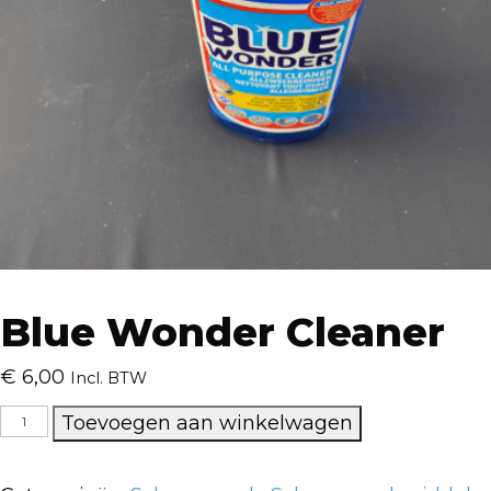
Blue Wonder Cleaner
€
6,00
Incl. BTW
Blue
Toevoegen aan winkelwagen
Wonder
Cleaner