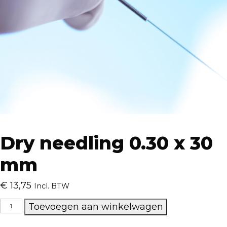
Dry needling 0.30 x 30
mm
€
13,75
Incl. BTW
Dry
Toevoegen aan winkelwagen
needling