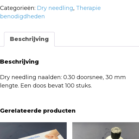
0.30
Categorieën:
Dry needling
,
Therapie
x
benodigdheden
30
mm
aantal
Beschrijving
Beschrijving
Dry needling naalden: 0.30 doorsnee, 30 mm
lengte. Een doos bevat 100 stuks.
Gerelateerde producten