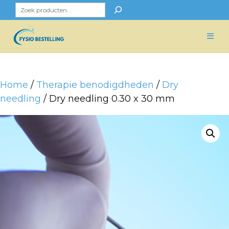
Skip
Zoeken
to
content
Home
/
Therapie benodigdheden
/
Dry
needling
/ Dry needling 0.30 x 30 mm