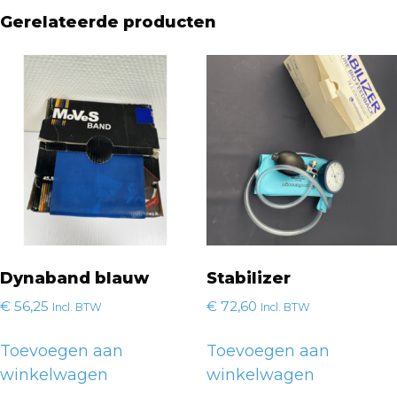
Gerelateerde producten
Dynaband blauw
Stabilizer
€
56,25
€
72,60
Incl. BTW
Incl. BTW
Toevoegen aan
Toevoegen aan
winkelwagen
winkelwagen